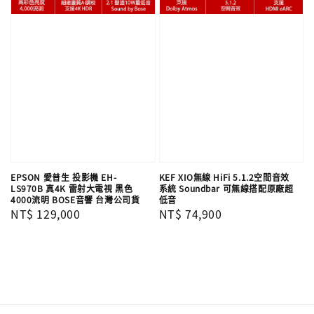
EPSON 愛普生 投影機 EH-
KEF XIO無線 HiFi 5.1.2空間音效
LS970B 真4K 雷射大電視 黑色
系統 Soundbar 可無線搭配原廠超
4000流明 BOSE音響 台灣公司貨
低音
Regular
NT$ 129,000
Regular
NT$ 74,900
price
price