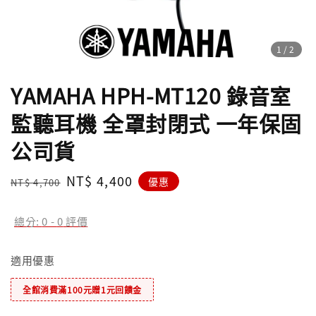
1
/2
YAMAHA HPH-MT120 錄音室
監聽耳機 全罩封閉式 一年保固
公司貨
Regular
Sale
NT$ 4,400
優惠
NT$ 4,700
price
price
總分:
0
-
0
評價
適用優惠
全館消費滿100元贈1元回饋金