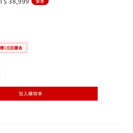
ale
T$ 38,999
優惠
rice
元贈1元回饋金
加入購物車