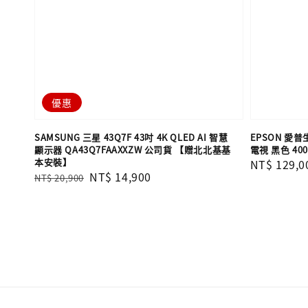
優惠
SAMSUNG 三星 43Q7F 43吋 4K QLED AI 智慧
EPSON 愛普生
顯示器 QA43Q7FAAXXZW 公司貨 【贈北北基基
電視 黑色 40
本安裝】
Regular
NT$ 129,0
Regular
Sale
NT$ 14,900
NT$ 20,900
price
price
price