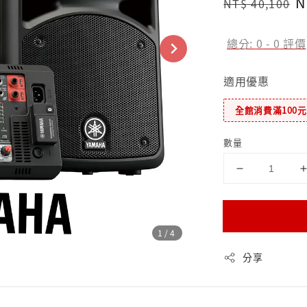
Regular
S
N
NT$ 40,100
price
p
總分:
0
-
0
評價
適用優惠
全館消費滿100
數量
1
/4
分享