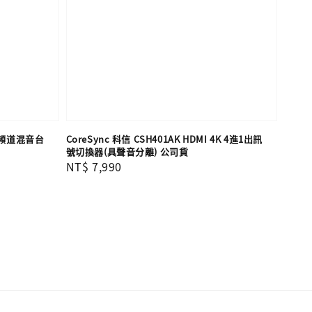
12頻道混音台
CoreSync 科信 CSH401AK HDMI 4K 4進1出訊
號切換器(具聲音分離) 公司貨
Regular
NT$ 7,990
price