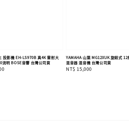
 投影機 EH-LS970B 真4K 雷射大
YAMAHA 山葉 MG12XUK 旋鈕式 
00流明 BOSE音響 台灣公司貨
混音器 混音機 台灣公司貨
00
Regular
NT$ 15,000
price