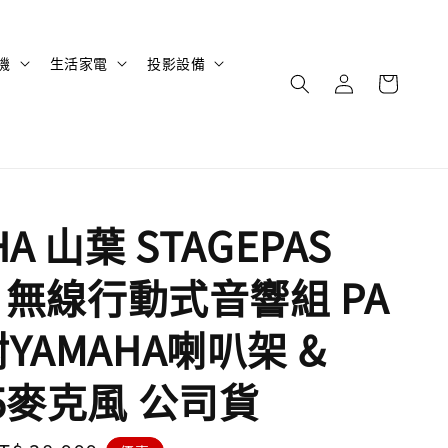
機
生活家電
投影設備
HA 山葉 STAGEPAS
T 無線行動式音響組 PA
YAMAHA喇叭架 &
05麥克風 公司貨