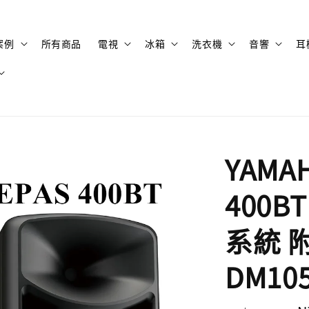
案例
所有商品
電視
冰箱
洗衣機
音響
耳
YAMA
400B
系統 附
DM1