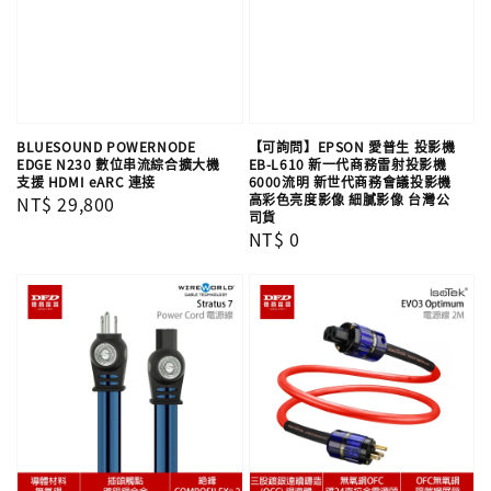
BLUESOUND POWERNODE
【可詢問】EPSON 愛普生 投影機
EDGE N230 數位串流綜合擴大機
EB-L610 新一代商務雷射投影機
支援 HDMI eARC 連接
6000流明 新世代商務會議投影機
高彩色亮度影像 細膩影像​ 台灣公
Regular
NT$ 29,800
司貨
price
Regular
NT$ 0
price