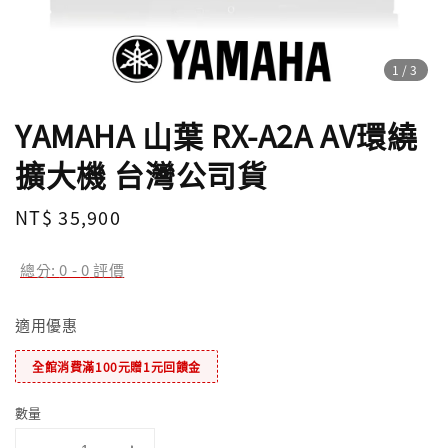
1
/3
YAMAHA 山葉 RX-A2A AV環繞
擴大機 台灣公司貨
Regular
NT$ 35,900
price
總分:
0
-
0
評價
適用優惠
全館消費滿100元贈1元回饋金
數量