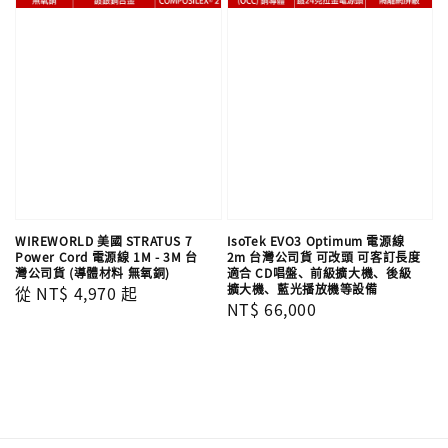
WIREWORLD 美國 STRATUS 7
IsoTek EVO3 Optimum 電源線
Power Cord 電源線 1M - 3M 台
2m 台灣公司貨 可改頭 可客訂長度
灣公司貨 (導體材料 無氧銅)
適合 CD唱盤、前級擴大機、後級
擴大機、藍光播放機等設備
Regular
從
NT$ 4,970
起
Regular
NT$ 66,000
price
price