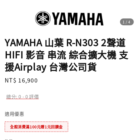
1
/4
YAMAHA 山葉 R-N303 2聲道
HIFI 影音 串流 綜合擴大機 支
援Airplay 台灣公司貨
Regular
NT$ 16,900
price
總分:
0
-
0
評價
適用優惠
全館消費滿100元贈1元回饋金