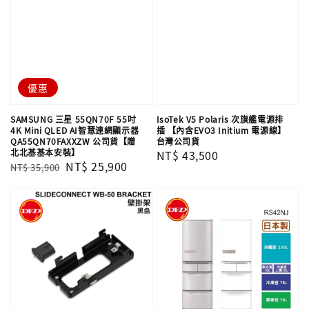
優惠
SAMSUNG 三星 55QN70F 55吋
IsoTek V5 Polaris 次旗艦電源排
4K Mini QLED AI智慧連網顯示器
插 【內含EVO3 Initium 電源線】
QA55QN70FAXXZW 公司貨【贈
台灣公司貨
北北基基本安裝】
Regular
NT$ 43,500
Regular
Sale
NT$ 25,900
NT$ 35,900
price
price
price