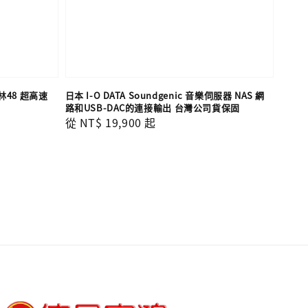
 森林48 超高速
日本 I-O DATA Soundgenic 音樂伺服器 NAS 網
路和USB-DAC的連接輸出 台灣公司貨保固
Regular
從
NT$ 19,900
起
price