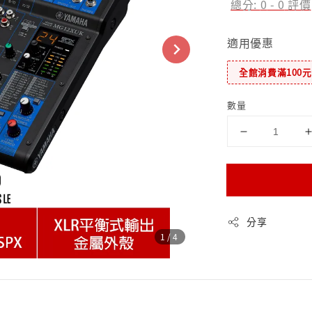
總分:
0
-
0
評價
適用優惠
全館消費滿100
數量
分享
1
/4