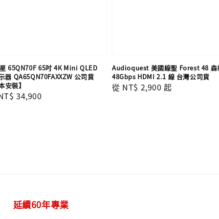
 65QN70F 65吋 4K Mini QLED
Audioquest 美國線聖 Forest 48
器 QA65QN70FAXXZW 公司貨
48Gbps HDMI 2.1 線 台灣公司貨
本安裝】
Regular
從
NT$ 2,900
起
Sale
NT$ 34,900
price
price
延續60年專業