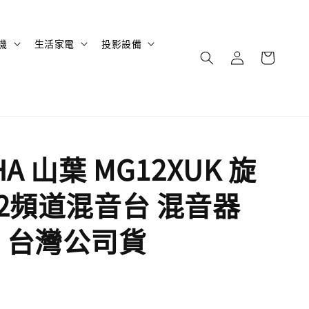
機
生活家電
投影設備
HA 山葉 MG12XUK 旋
12頻道混音台 混音器
 台灣公司貨