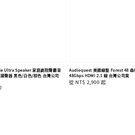
tyle Ultra Speaker 家庭劇院聲霸音
Audioquest 美國線聖 Forest 48
揚聲器 黑色/白色/棕色 台灣公司
48Gbps HDMI 2.1 線 台灣公司貨
Regular
從
NT$ 2,900
起
0
price