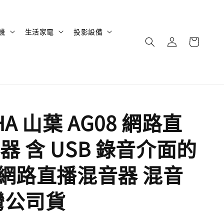
機
生活家電
投影設備
HA 山葉 AG08 網路直
器 含 USB 錄音介面的
道網路直播混音器 混音
灣公司貨