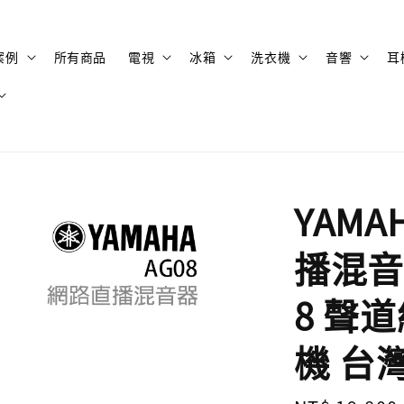
案例
所有商品
電視
冰箱
洗衣機
音響
耳
YAMA
播混音
8 聲
機 台