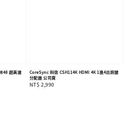
 森林48 超高速
CoreSync 科信 CSH114K HDMI 4K 1進4出訊號
分配器 公司貨
Regular
NT$ 2,990
price