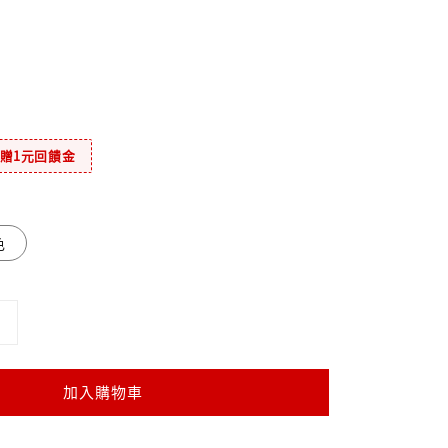
元贈1元回饋金
色
加入購物車