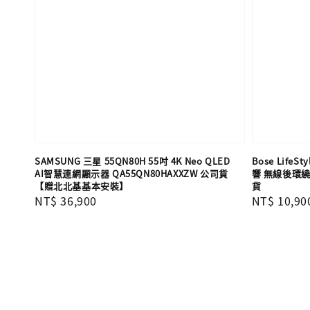
SAMSUNG 三星 55QN80H 55吋 4K Neo QLED
Bose LifeS
AI智慧連網顯示器 QA55QN80HAXXZW 公司貨
響 無線後環繞
【贈北北基基本安裝】
貨
Regular
NT$ 36,900
Regular
NT$ 10,90
price
price