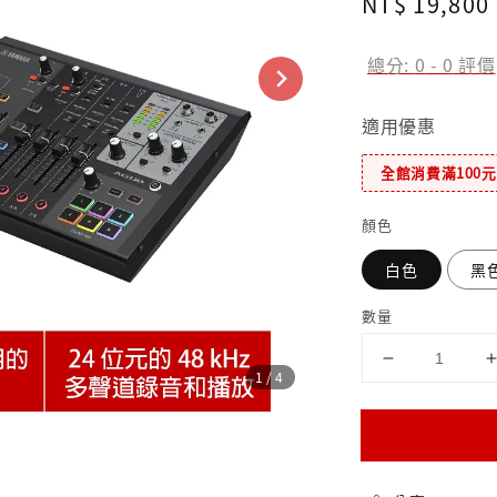
Regular
NT$ 19,800
price
總分:
0
-
0
評價
適用優惠
全館消費滿100
顏色
白色
黑
數量
1
/4