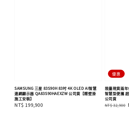
優惠
SAMSUNG 三星 83S90H 83吋 4K OLED AI智慧
限量現貨兩年保固
連網顯示器 QA83S90HAEXZW 公司貨【贈壁掛
智慧型便攜 超短
施工安裝】
公司貨
Regular
NT$ 199,900
Regular
NT$ 32,900
price
price