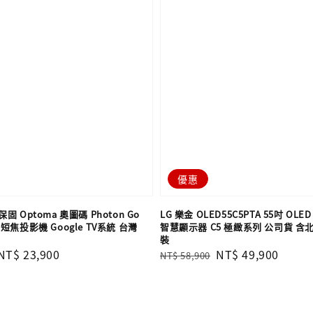
優惠
 Optoma 奧圖碼 Photon Go
LG 樂金 OLED55C5PTA 55吋 OLED e
焦投影機 Google TV系統 台灣
智慧顯示器 C5 極緻系列 公司貨 
裝
Sale
NT$ 23,900
Regular
Sale
NT$ 49,900
NT$ 58,900
price
price
price