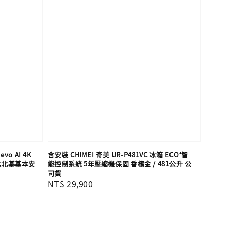
vo AI 4K
含安裝 CHIMEI 奇美 UR-P481VC 冰箱 ECO⁺智
含北北基基本安
能控制系統 5年壓縮機保固 香檳金 / 481公升 公
司貨
Regular
NT$ 29,900
price