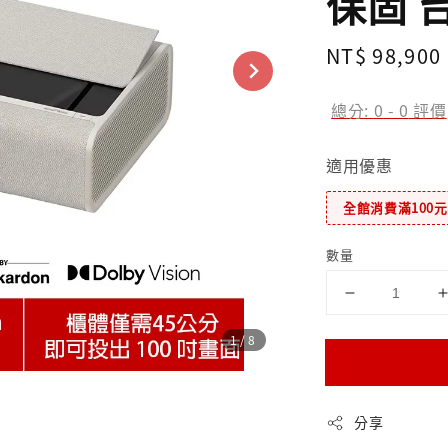
保固 
Regular
NT$ 98,900
price
總分:
0
-
0
評價
適用優惠
全館消費滿100
數量
1
/8
分享