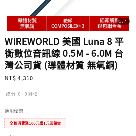
1
/4
WIREWORLD 美國 Luna 8 平
衡數位音訊線 0.5M - 6.0M 台
灣公司貨 (導體材質 無氧銅)
Regular
NT$ 4,310
price
總分:
0
-
0
評價
適用優惠
全館消費滿100元贈1元回饋金