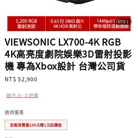
1
/11
VIEWSONIC LX700-4K RGB
4K高亮度劇院娛樂3D雷射投影
機 專為Xbox設計 台灣公司貨
Regular
NT$ 52,900
price
總分:
0
-
0
評價
適用優惠
全館消費滿100元贈1元回饋金