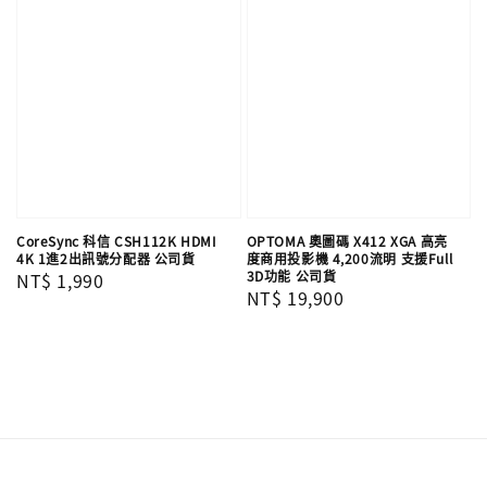
CoreSync 科信 CSH112K HDMI
OPTOMA 奧圖碼 X412 XGA 高亮
4K 1進2出訊號分配器 公司貨
度商用投影機 4,200流明 支援Full
3D功能 公司貨
Regular
NT$ 1,990
Regular
NT$ 19,900
price
price