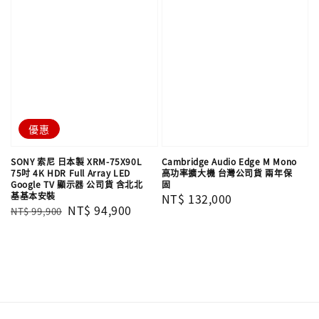
優惠
SONY 索尼 日本製 XRM-75X90L
Cambridge Audio Edge M Mono
75吋 4K HDR Full Array LED
高功率擴大機 台灣公司貨 兩年保
Google TV 顯示器 公司貨 含北北
固
基基本安裝
Regular
NT$ 132,000
Regular
Sale
NT$ 94,900
NT$ 99,900
price
price
price