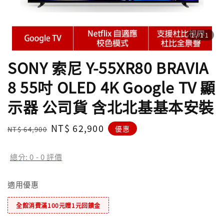
1
/11
SONY 索尼 Y-55XR80 BRAVIA
8 55吋 OLED 4K Google TV 顯
示器 公司貨 含北北基基本安裝
Regular
Sale
NT$ 62,900
優惠
NT$ 64,900
price
price
總分:
0
-
0
評價
適用優惠
全館消費滿100元贈1元回饋金