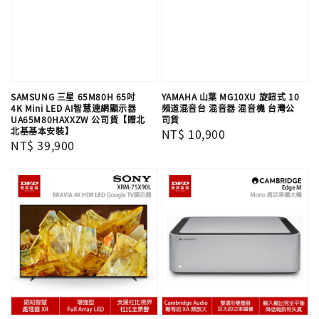
SAMSUNG 三星 65M80H 65吋
YAMAHA 山葉 MG10XU 旋鈕式 10
4K Mini LED AI智慧連網顯示器
頻道混音台 混音器 混音機 台灣公
UA65M80HAXXZW 公司貨【贈北
司貨
北基基本安裝】
Regular
NT$ 10,900
Regular
NT$ 39,900
price
price