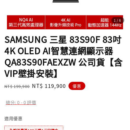
1
/6
SAMSUNG 三星 83S90F 83吋
4K OLED AI智慧連網顯示器
QA83S90FAEXZW 公司貨【含
VIP壁掛安裝】
Regular
Sale
NT$ 119,900
優惠
NT$ 199,900
price
price
總分:
0
-
0
評價
適用優惠