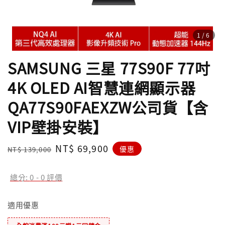
1
/6
SAMSUNG 三星 77S90F 77吋
4K OLED AI智慧連網顯示器
QA77S90FAEXZW公司貨【含
VIP壁掛安裝】
Regular
Sale
NT$ 69,900
優惠
NT$ 139,000
price
price
總分:
0
-
0
評價
適用優惠