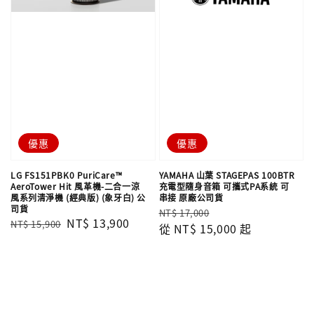
優惠
優惠
LG FS151PBK0 PuriCare™
YAMAHA 山葉 STAGEPAS 100BTR
AeroTower Hit 風革機-二合一涼
充電型隨身音箱 可攜式PA系統 可
風系列清淨機 (經典版) (象牙白) 公
串接 原廠公司貨
司貨
Regular
Sale
NT$ 17,000
Regular
Sale
NT$ 13,900
NT$ 15,900
price
從
NT$ 15,000
price
起
price
price