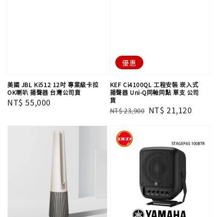
優惠
美國 JBL Ki512 12吋 專業級卡拉
KEF Ci4100QL 工程安裝 崁入式
OK喇叭 揚聲器 台灣公司貨
揚聲器 Uni-Q同軸同點 單支​​​​​​​ 公司
貨
Regular
NT$ 55,000
Regular
Sale
NT$ 21,120
NT$ 23,900
price
price
price