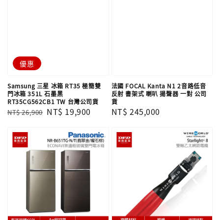
優惠
Samsung 三星 冰箱 RT35 極簡雙
法國 FOCAL Kanta N1 2音路低音
門冰箱 351L 石墨黑
反射 書架式 喇叭 揚聲器 一對 公司
RT35CG562CB1 TW 台灣公司貨
貨
Regular
Sale
NT$ 19,900
Regular
NT$ 245,000
NT$ 26,900
price
price
price