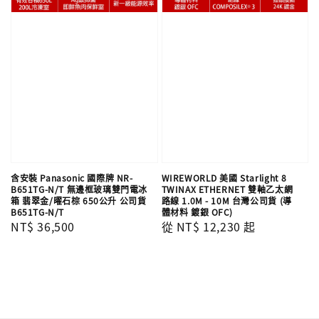
含安裝 Panasonic 國際牌 NR-
WIREWORLD 美國 Starlight 8
B651TG-N/T 無邊框玻璃雙門電冰
TWINAX ETHERNET 雙軸乙太網
箱 翡翠金/曜石棕 650公升 公司貨
路線 1.0M - 10M 台灣公司貨 (導
B651TG-N/T
體材料 鍍銀 OFC)
Regular
NT$ 36,500
Regular
從
NT$ 12,230
起
price
price