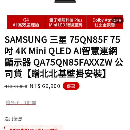
1
/6
SAMSUNG 三星 75QN85F 75
吋 4K Mini QLED AI智慧連網
顯示器 QA75QN85FAXXZW 公
司貨【贈北北基壁掛安裝】
Regular
Sale
NT$ 69,900
優惠
NT$ 81,900
price
price
總分:
0
-
0
評價
適用優惠