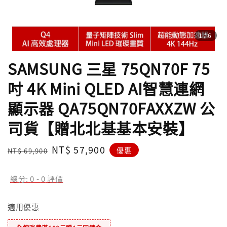
1
/6
SAMSUNG 三星 75QN70F 75
吋 4K Mini QLED AI智慧連網
顯示器 QA75QN70FAXXZW 公
司貨【贈北北基基本安裝】
Regular
Sale
NT$ 57,900
優惠
NT$ 69,900
price
price
總分:
0
-
0
評價
適用優惠