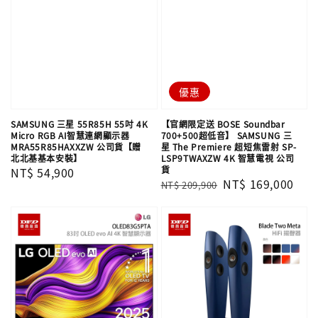
優惠
SAMSUNG 三星 55R85H 55吋 4K
【官網限定送 BOSE Soundbar
Micro RGB AI智慧連網顯示器
700+500超低音】 SAMSUNG 三
MRA55R85HAXXZW 公司貨【贈
星 The Premiere 超短焦雷射 SP-
北北基基本安裝】
LSP9TWAXZW 4K 智慧電視 公司
貨
Regular
NT$ 54,900
Regular
Sale
NT$ 169,000
NT$ 209,900
price
price
price