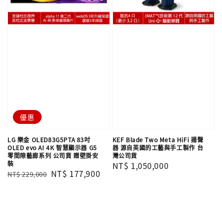
優惠
LG 樂金 OLED83G5PTA 83吋
KEF Blade Two Meta HiFi 揚聲
OLED evo AI 4K 智慧顯示器 G5
器 源自英國的工藝與手工製作 台
零間隙藝廊系列 公司貨 贈壁掛安
灣公司貨
裝
Regular
NT$ 1,050,000
Regular
Sale
NT$ 177,900
NT$ 229,000
price
price
price