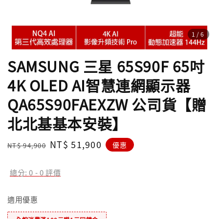
1
/6
SAMSUNG 三星 65S90F 65吋
4K OLED AI智慧連網顯示器
QA65S90FAEXZW 公司貨【贈
北北基基本安裝】
Regular
Sale
NT$ 51,900
優惠
NT$ 94,900
price
price
總分:
0
-
0
評價
適用優惠