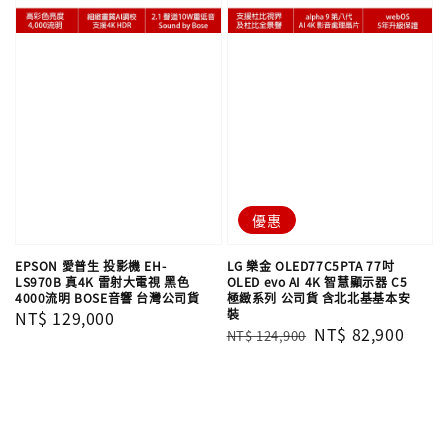
優惠
EPSON 愛普生 投影機 EH-
LG 樂金 OLED77C5PTA 77吋
LS970B 真4K 雷射大電視 黑色
OLED evo AI 4K 智慧顯示器 C5
4000流明 BOSE音響 台灣公司貨
極緻系列 公司貨 含北北基基本安
裝
Regular
NT$ 129,000
Regular
Sale
NT$ 82,900
NT$ 124,900
price
price
price