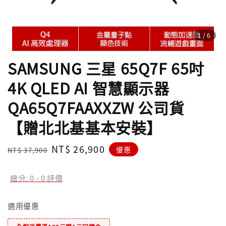
1
/6
SAMSUNG 三星 65Q7F 65吋
4K QLED AI 智慧顯示器
QA65Q7FAAXXZW 公司貨
【贈北北基基本安裝】
Regular
Sale
NT$ 26,900
優惠
NT$ 37,900
price
price
總分:
0
-
0
評價
適用優惠