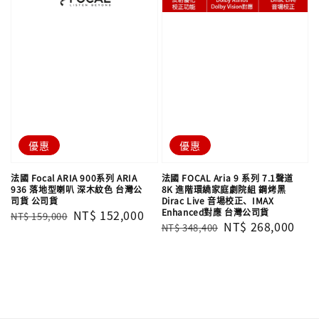
優惠
優惠
法國 Focal ARIA 900系列 ARIA
法國 FOCAL Aria 9 系列 7.1聲道
936 落地型喇叭 深木紋色 台灣公
8K 進階環繞家庭劇院組 鋼烤黑
司貨 公司貨
Dirac Live 音場校正、IMAX
Enhanced對應 台灣公司貨
Regular
Sale
NT$ 152,000
NT$ 159,000
Regular
Sale
NT$ 268,000
NT$ 348,400
price
price
price
price