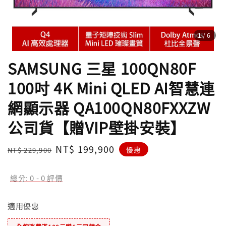
1
/6
SAMSUNG 三星 100QN80F
100吋 4K Mini QLED AI智慧連
網顯示器 QA100QN80FXXZW
公司貨【贈VIP壁掛安裝】
Regular
Sale
NT$ 199,900
優惠
NT$ 229,900
price
price
總分:
0
-
0
評價
適用優惠