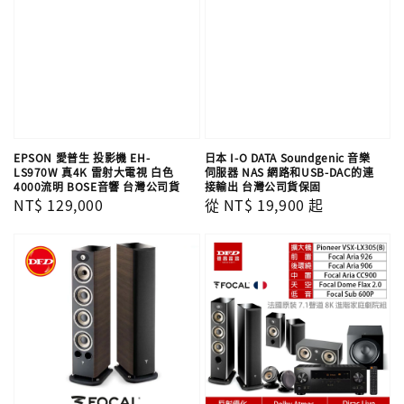
EPSON 愛普生 投影機 EH-
日本 I-O DATA Soundgenic 音樂
LS970W 真4K 雷射大電視 白色
伺服器 NAS 網路和USB-DAC的連
4000流明 BOSE音響 台灣公司貨
接輸出 台灣公司貨保固
Regular
NT$ 129,000
Regular
從
NT$ 19,900
起
price
price