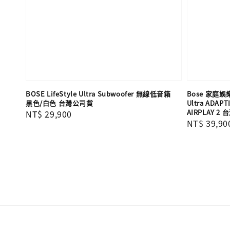
BOSE LifeStyle Ultra Subwoofer 無線低音箱
Bose 家庭娛樂
黑色/白色 台灣公司貨
Ultra AD
AIRPLAY 2
Regular
NT$ 29,900
Regular
NT$ 39,90
price
price