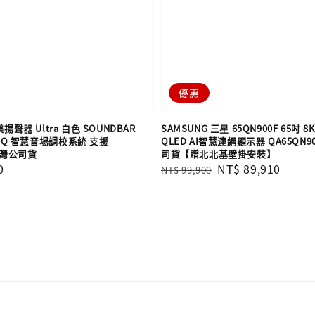
優惠
揚聲器 Ultra 白色 SOUNDBAR
SAMSUNG 三星 65QN900F 65吋 8K
APTIQ 智慧音場調校系統 支援
QLED AI智慧連網顯示器 QA65QN90
 台灣公司貨
司貨【贈北北基壁掛安裝】
0
Regular
Sale
NT$ 89,910
NT$ 99,900
price
price