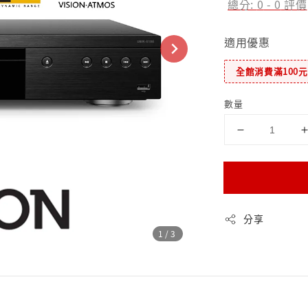
總分:
0
-
0
評價
適用優惠
全館消費滿100
數量
分享
1
/3