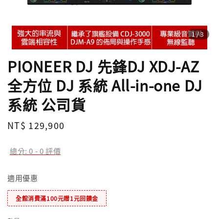
1
/3
PIONEER DJ 先鋒DJ XDJ-AZ
全方位 DJ 系統 All-in-one DJ
系統 公司貨
Regular
NT$ 129,900
price
總分:
0
-
0
評價
適用優惠
全館消費滿100元贈1元回饋金