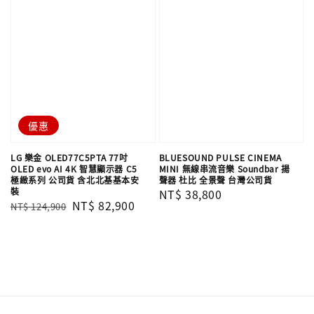
優惠
LG 樂金 OLED77C5PTA 77吋
BLUESOUND PULSE CINEMA
OLED evo AI 4K 智慧顯示器 C5
MINI 無線串流音樂 Soundbar 揚
極緻系列 公司貨 含北北基基本安
聲器 杜比 全景聲 台灣公司貨
裝
Regular
NT$ 38,800
Regular
Sale
NT$ 82,900
NT$ 124,900
price
price
price