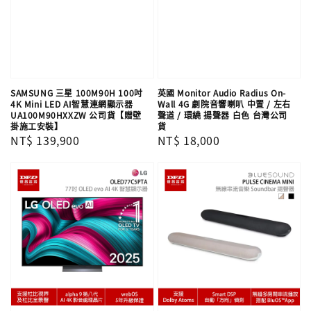
SAMSUNG 三星 100M90H 100吋
英國 Monitor Audio Radius On-
4K Mini LED AI智慧連網顯示器
Wall 4G 劇院音響喇叭 中置 / 左右
UA100M90HXXZW 公司貨【贈壁
聲道 / 環繞 揚聲器 白色 台灣公司
掛施工安裝】
貨
Regular
NT$ 139,900
Regular
NT$ 18,000
price
price