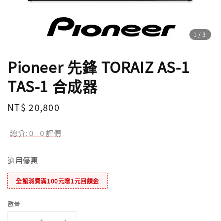
1
/3
Pioneer 先鋒 TORAIZ AS-1
TAS-1 合成器
Regular
NT$ 20,800
price
總分:
0
-
0
評價
適用優惠
全館消費滿100元贈1元回饋金
數量