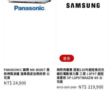
優惠
PANASONIC 國際 NN-BS807 蒸
詢問再優惠 搭配120吋超短焦抗光
烘烤微波爐 旋風微波加熱技術 公
線拉電動張力幕 三星 LSP9T 超短
司貨
焦雷射 SP-LSP9TWAXZW 4K 公
司貨
Regular
NT$ 24,900
Regular
Sale
NT$ 219,900
NT$ 307,900
price
price
price