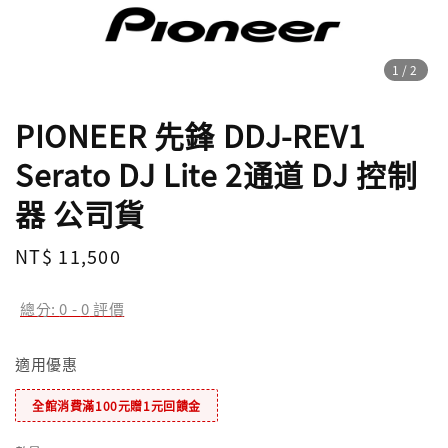
1
/2
PIONEER 先鋒 DDJ-REV1
Serato DJ Lite 2通道 DJ 控制
器 公司貨
Regular
NT$ 11,500
price
總分:
0
-
0
評價
適用優惠
全館消費滿100元贈1元回饋金