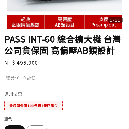
1
/11
PASS INT-60 綜合擴大機 台灣
公司貨保固 高偏壓AB類設計
Regular
NT$ 495,000
price
總分:
0
-
0
評價
適用優惠
全館消費滿100元贈1元回饋金
顏色