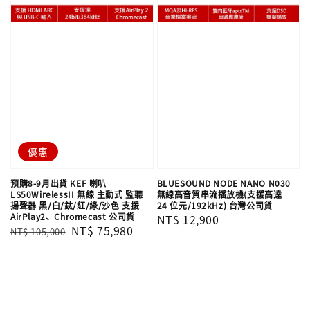
優惠
預購8-9月出貨 KEF 喇叭
BLUESOUND NODE NANO N030
LS50WirelessII 無線 主動式 監聽
無線高音質串流播放機(支援高達
揚聲器 黑/白/鈦/紅/綠/沙色 支援
24 位元/192kHz) 台灣公司貨
AirPlay2、Chromecast 公司貨
Regular
NT$ 12,900
Regular
Sale
NT$ 75,980
NT$ 105,000
price
price
price