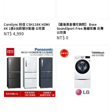
CoreSync 科信 CSH118K HDMI
【最後清倉價可詢問】 Bose
4K 1進8出訊號分配器 公司貨
SoundSport Free 無線耳機 台灣
公司貨
Regular
NT$ 4,990
Regular
NT$ 0
price
price