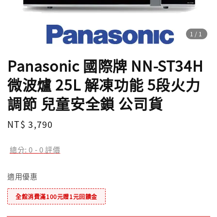
1
/1
Panasonic 國際牌 NN-ST34H
微波爐 25L 解凍功能 5段火力
調節 兒童安全鎖 公司貨
Regular
NT$ 3,790
售完
price
總分:
0
-
0
評價
適用優惠
全館消費滿100元贈1元回饋金