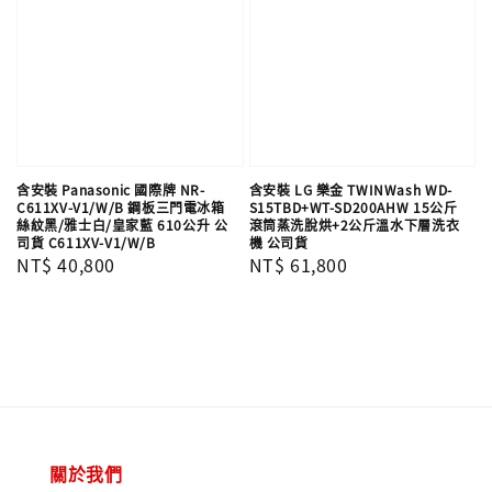
含安裝 Panasonic 國際牌 NR-
含安裝 LG 樂金 TWINWash WD-
C611XV-V1/W/B 鋼板三門電冰箱
S15TBD+WT-SD200AHW 15公斤
絲紋黑/雅士白/皇家藍 610公升 公
滾筒蒸洗脫烘+2公斤溫水下層洗衣
司貨 C611XV-V1/W/B
機 公司貨
Regular
NT$ 40,800
Regular
NT$ 61,800
price
price
關於我們