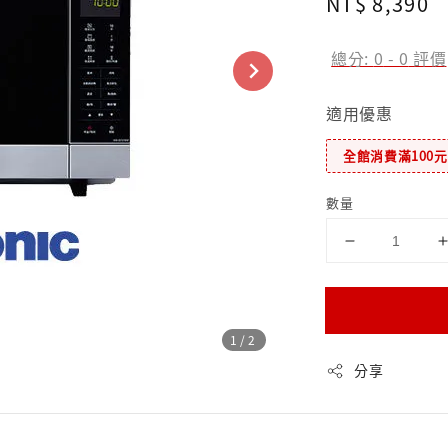
Regular
NT$ 8,390
price
總分:
0
-
0
評價
適用優惠
全館消費滿100
數量
1
/2
分享