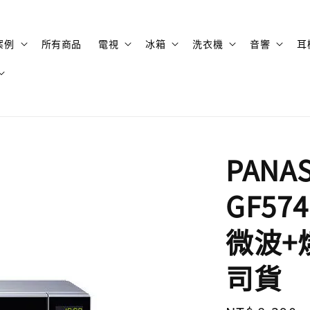
案例
所有商品
電視
冰箱
洗衣機
音響
耳
PANA
GF57
微波+
司貨