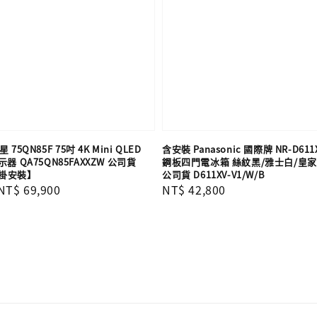
 75QN85F 75吋 4K Mini QLED
含安裝 Panasonic 國際牌 NR-D611X
器 QA75QN85FAXXZW 公司貨
鋼板四門電冰箱 絲紋黑/雅士白/皇家藍
掛安裝】
公司貨 D611XV-V1/W/B
Sale
NT$ 69,900
Regular
NT$ 42,800
price
price