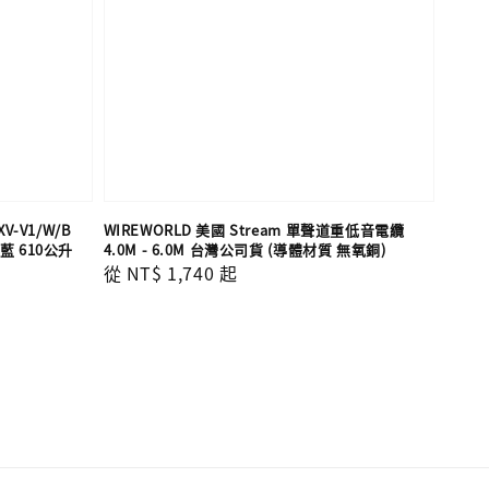
V-V1/W/B
WIREWORLD 美國 Stream 單聲道重低音電纜
 610公升
4.0M - 6.0M 台灣公司貨 (導體材質 無氧銅)
Regular
從
NT$ 1,740
起
price