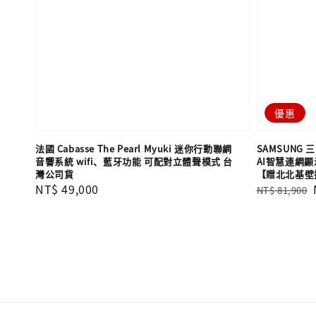
優惠
法國 Cabasse The Pearl Myuki 迷你行動聯網
SAMSUNG 三星
音響系統 wifi、藍牙功能 可配對立體聲模式 台
AI智慧連網顯示
灣公司貨
【贈北北基壁
Regular
NT$ 49,000
Regular
NT$ 81,900
price
price