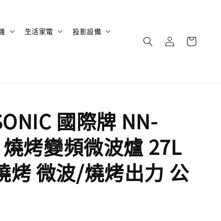
機
生活家電
投影設備
SONIC 國際牌 NN-
4 燒烤變頻微波爐 27L
燒烤 微波/燒烤出力 公