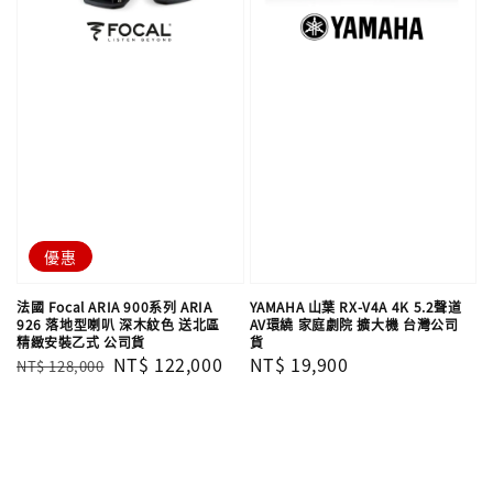
優惠
法國 Focal ARIA 900系列 ARIA
YAMAHA 山葉 RX-V4A 4K 5.2聲道
926 落地型喇叭 深木紋色 送北區
AV環繞 家庭劇院 擴大機 台灣公司
精緻安裝乙式 公司貨
貨
Regular
Sale
NT$ 122,000
Regular
NT$ 19,900
NT$ 128,000
price
price
price