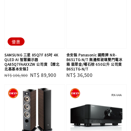
優惠
SAMSUNG 三星 85Q7F 85吋 4K
含安裝 Panasonic 國際牌 NR-
QLED AI 智慧顯示器
B651TG-N/T 無邊框玻璃雙門電冰
QA85Q7FAAXXZW 公司貨 【贈北
箱 翡翠金/曜石棕 650公升 公司貨
北基基本安裝】
B651TG-N/T
Regular
Sale
NT$ 89,900
Regular
NT$ 36,500
NT$ 106,900
price
price
price