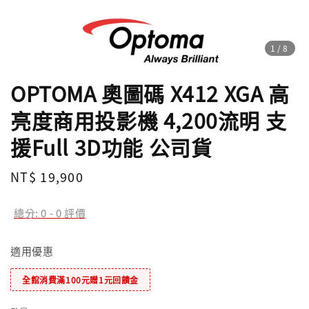
1
/8
OPTOMA 奧圖碼 X412 XGA 高
亮度商用投影機 4,200流明 支
援Full 3D功能 公司貨
Regular
NT$ 19,900
price
總分:
0
-
0
評價
適用優惠
全館消費滿100元贈1元回饋金