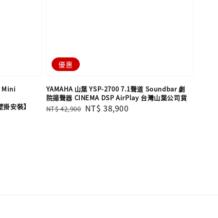
優惠
 Mini
YAMAHA 山葉 YSP-2700 7.1聲道 Soundbar 劇
院揚聲器 CINEMA DSP AirPlay 台灣山葉公司貨
IP壁掛安裝】
Regular
Sale
NT$ 38,900
NT$ 42,900
price
price