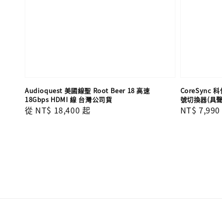
Audioquest 美國線聖 Root Beer 18 高速
CoreSync 科
18Gbps HDMI 線 台灣公司貨
號切換器(具聲
Regular
從
NT$ 18,400
起
Regular
NT$ 7,990
price
price