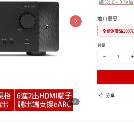
總分:
0
-
0
評價
適用優惠
全館消費滿100
數量
分享
1
/8