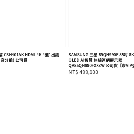
信 CSH401AK HDMI 4K 4進1出訊
SAMSUNG 三星 85QN990F 85吋 8K
音分離) 公司貨
QLED AI智慧 無線連網顯示器
QA85QN990FXXZW 公司貨【贈V
Regular
NT$ 499,900
price