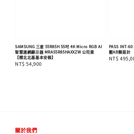
SAMSUNG 三星 55R85H 55吋 4K Micro RGB AI
PASS INT
智慧連網顯示器 MRA55R85HAXXZW 公司貨
壓AB類設計
【贈北北基基本安裝】
Regular
NT$ 495,0
Regular
NT$ 54,900
price
price
關於我們