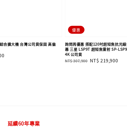
優惠
-60 綜合擴大機 台灣公司貨保固 高偏
詢問再優惠 搭配120吋超短焦抗光
幕 三星 LSP9T 超短焦雷射 SP-LSP
4K 公司貨
00
Regular
Sale
NT$ 219,900
NT$ 307,900
price
price
延續60年專業