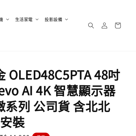
機
生活家電
投影設備
金 OLED48C5PTA 48吋
 evo AI 4K 智慧顯示器
極緻系列 公司貨 含北北
安裝