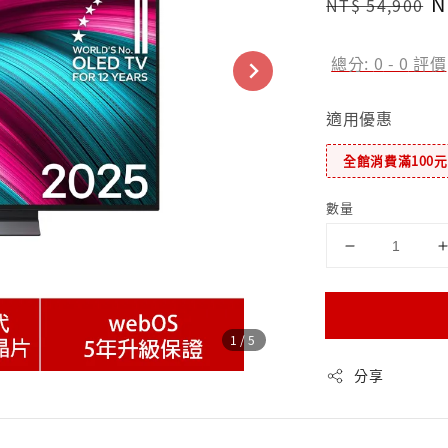
Regular
S
N
NT$ 54,900
price
p
總分:
0
-
0
評價
適用優惠
全館消費滿100
數量
1
/5
分享