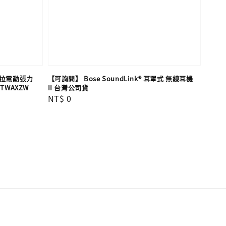
線拉電動張力
【可詢問】 Bose SoundLink® 耳罩式 無線耳機
9TWAXZW
II 台灣公司貨
Regular
NT$ 0
price