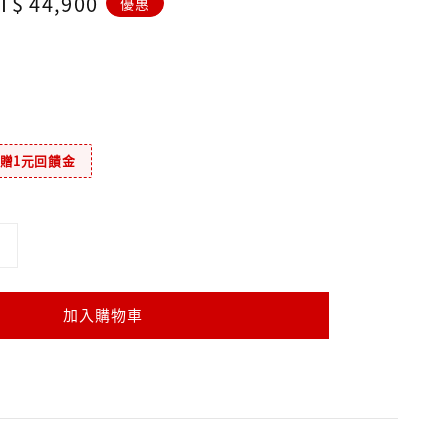
ale
T$ 44,900
優惠
rice
元贈1元回饋金
加入購物車