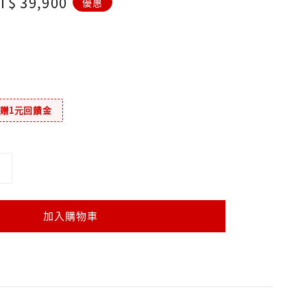
ale
T$ 39,900
優惠
rice
元贈1元回饋金
加入購物車