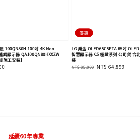
優惠
 100QN80H 100吋 4K Neo
LG 樂金 OLED65C5PTA 65吋 OLED e
慧連網顯示器 QA100QN80HXXZW
智慧顯示器 C5 極緻系列 公司貨 
掛施工安裝】
裝
00
Regular
Sale
NT$ 64,899
NT$ 85,900
price
price
延續60年專業