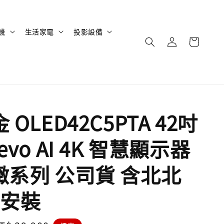
機
生活家電
投影設備
金 OLED42C5PTA 42吋
 evo AI 4K 智慧顯示器
極緻系列 公司貨 含北北
安裝