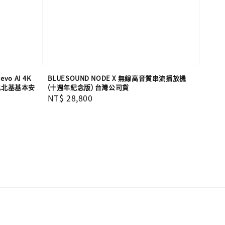
vo AI 4K
BLUESOUND NODE X 無線高音質串流播放機
含北北基基本安
(十週年紀念版) 台灣公司貨
Regular
NT$ 28,800
price