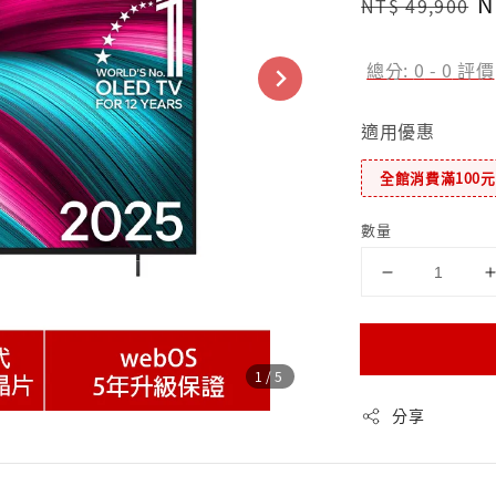
Regular
S
N
NT$ 49,900
price
p
總分:
0
-
0
評價
適用優惠
全館消費滿100
數量
1
/5
分享