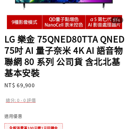
1
/6
LG 樂金 75QNED80TTA QNED
75吋 AI 量子奈米 4K AI 語音物
聯網 80 系列 公司貨 含北北基
基本安裝
Regular
NT$ 69,900
price
總分:
0
-
0
評價
適用優惠
全館消費滿100元贈1元回饋金