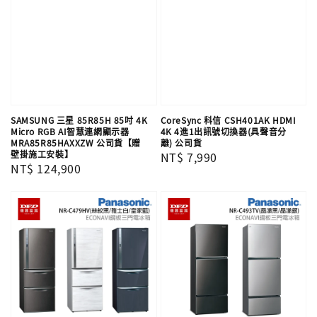
SAMSUNG 三星 85R85H 85吋 4K
CoreSync 科信 CSH401AK HDMI
Micro RGB AI智慧連網顯示器
4K 4進1出訊號切換器(具聲音分
MRA85R85HAXXZW 公司貨【贈
離) 公司貨
壁掛施工安裝】
Regular
NT$ 7,990
Regular
NT$ 124,900
price
price