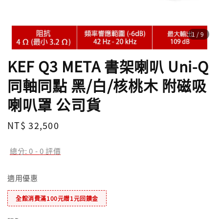
1
/9
KEF Q3 META 書架喇叭 Uni-Q
同軸同點 黑/白/核桃木 附磁吸
喇叭罩 公司貨
Regular
NT$ 32,500
price
總分:
0
-
0
評價
適用優惠
全館消費滿100元贈1元回饋金