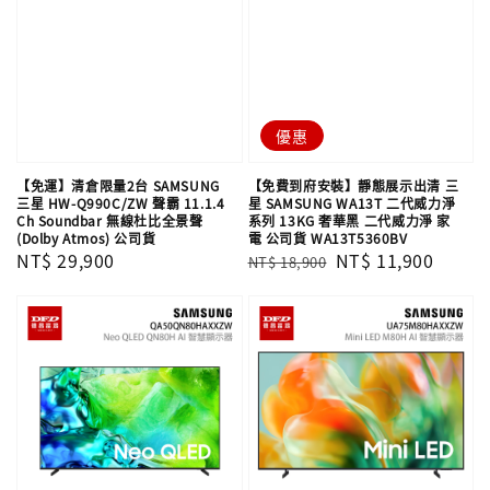
優惠
【免運】清倉限量2台 SAMSUNG
【免費到府安裝】靜態展示出清 三
三星 HW-Q990C/ZW 聲霸 11.1.4
星 SAMSUNG WA13T 二代威力淨
Ch Soundbar 無線杜比全景聲
系列 13KG 奢華黑 二代威力淨 家
(Dolby Atmos) 公司貨
電 公司貨 WA13T5360BV
Regular
NT$ 29,900
Regular
Sale
NT$ 11,900
NT$ 18,900
price
price
price