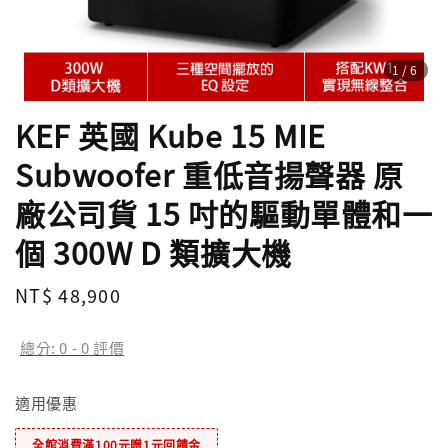
1
/6
KEF 英國 Kube 15 MIE
Subwoofer 重低音揚聲器 原
廠公司貨 15 吋的驅動單體和一
個 300W D 類擴大機
Regular
NT$ 48,900
price
總分:
0
-
0
評價
適用優惠
全館消費滿100元贈1元回饋金