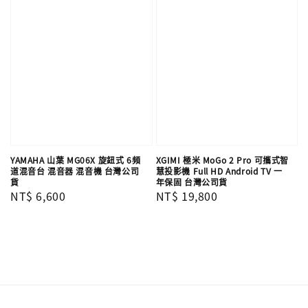
YAMAHA 山葉 MG06X 旋鈕式 6頻
XGIMI 極米 MoGo 2 Pro 可攜式智
道混音台 混音器 混音機 台灣公司
慧投影機 Full HD Android TV 一
貨
年保固 台灣公司貨
Regular
NT$ 6,600
Regular
NT$ 19,800
price
price