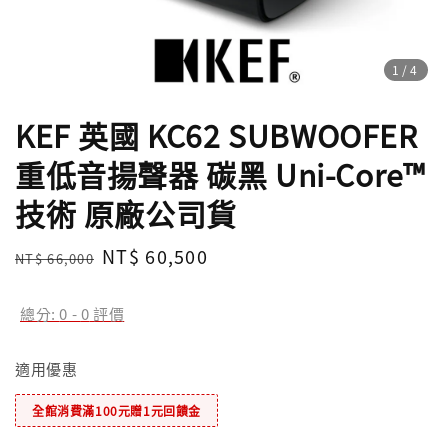
1
/4
KEF 英國 KC62 SUBWOOFER
重低音揚聲器 碳黑 Uni-Core™
技術 原廠公司貨
Regular
Sale
NT$ 60,500
NT$ 66,000
售完
price
price
總分:
0
-
0
評價
適用優惠
全館消費滿100元贈1元回饋金