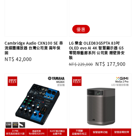
優惠
Cambridge Audio CXN100 SE 串
LG 樂金 OLED83G5PTA 83吋
流媒體播放器 台灣公司貨 兩年保
OLED evo AI 4K 智慧顯示器 G5
固
零間隙藝廊系列 公司貨 贈壁掛安
裝
Regular
NT$ 42,000
Regular
Sale
NT$ 177,900
NT$ 229,000
price
price
price