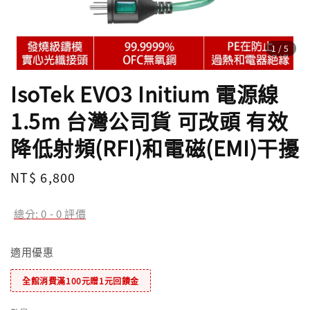
1
/5
IsoTek EVO3 Initium 電源線
1.5m 台灣公司貨 可改頭 有效
降低射頻(RFI)和電磁(EMI)干擾
Regular
NT$ 6,800
price
總分:
0
-
0
評價
適用優惠
全館消費滿100元贈1元回饋金