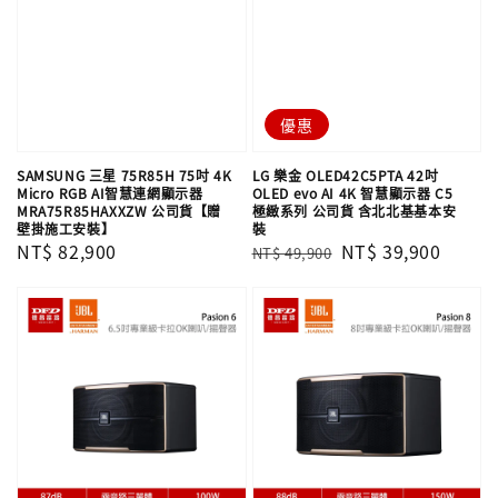
優惠
SAMSUNG 三星 75R85H 75吋 4K
LG 樂金 OLED42C5PTA 42吋
Micro RGB AI智慧連網顯示器
OLED evo AI 4K 智慧顯示器 C5
MRA75R85HAXXZW 公司貨【贈
極緻系列 公司貨 含北北基基本安
壁掛施工安裝】
裝
Regular
NT$ 82,900
Regular
Sale
NT$ 39,900
NT$ 49,900
price
price
price