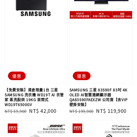
優惠
優惠
【免費安裝】清倉限量1台 三星
SAMSUNG 三星 83S90F 83吋 4K
SAMSUNG 洗衣機 WD19T AI 衣管
OLED AI智慧連網顯示器
家 蒸洗脫烘 19KG 滾筒式
QA83S90FAEXZW 公司貨【含VIP
WD19T6500GV
壁掛安裝】
Regular
Sale
NT$ 42,000
Regular
Sale
NT$ 119,900
NT$ 59,900
NT$ 199,900
price
price
price
price