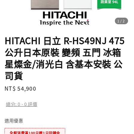
1
/2
HITACHI 日立 R-HS49NJ 475
公升日本原裝 變頻 五門 冰箱
星燦金/消光白 含基本安裝 公
司貨
Regular
NT$ 54,900
price
總分:
0
-
0
評價
適用優惠
全館消費滿100元贈1元回饋金