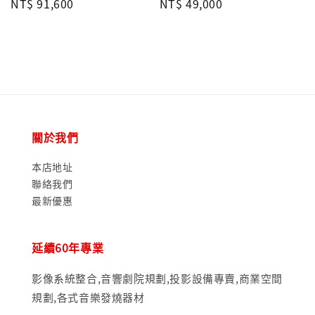
Regular
NT$ 91,600
Regular
NT$ 49,000
price
price
關於我們
本店地址
聯絡我們
最新優惠
延續60年專業
影像系統整合,音響劇院規劃,投影設備專賣,商業空間
規劃,各式音樂發燒器材