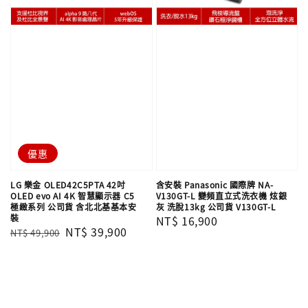
優惠
LG 樂金 OLED42C5PTA 42吋
含安裝 Panasonic 國際牌 NA-
OLED evo AI 4K 智慧顯示器 C5
V130GT-L 變頻直立式洗衣機 炫銀
極緻系列 公司貨 含北北基基本安
灰 洗脫13kg 公司貨 V130GT-L
裝
Regular
NT$ 16,900
Regular
Sale
NT$ 39,900
NT$ 49,900
price
price
price