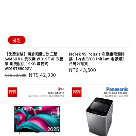
優惠
【免費安裝】清倉限量1台 三星
IsoTek V5 Polaris 次旗艦電源排
SAMSUNG 洗衣機 WD19T AI 衣管
插 【內含EVO3 Initium 電源線】
家 蒸洗脫烘 19KG 滾筒式
台灣公司貨
WD19T6500GV
Regular
NT$ 43,500
Regular
Sale
NT$ 42,000
NT$ 59,900
price
price
price