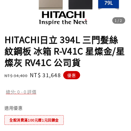
1
/2
HITACHI日立 394L 三門髮絲
紋鋼板 冰箱 R-V41C 星燦金/星
燦灰 RV41C 公司貨
Regular
Sale
NT$ 31,648
優惠
NT$ 34,400
price
price
總分:
0
-
0
評價
適用優惠
全館消費滿100元贈1元回饋金