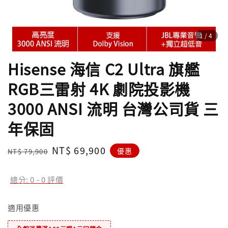
1
/4
Hisense 海信 C2 Ultra 旗艦
RGB三雷射 4K 劇院投影機
3000 ANSI 流明 台灣公司貨 三
年保固
Regular
Sale
NT$ 69,900
優惠
NT$ 79,900
price
price
總分:
0
-
0
評價
適用優惠