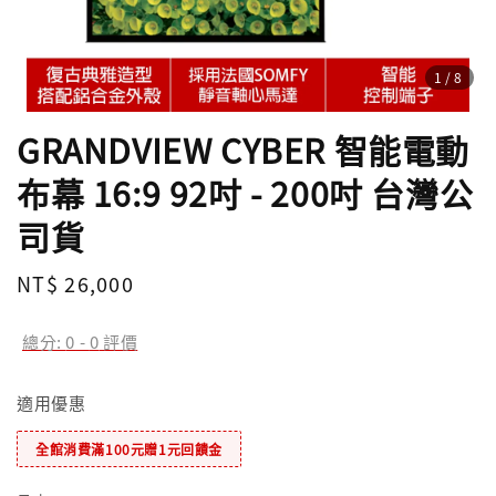
1
/8
GRANDVIEW CYBER 智能電動
布幕 16:9 92吋 - 200吋 台灣公
司貨
Regular
NT$ 26,000
price
總分:
0
-
0
評價
適用優惠
全館消費滿100元贈1元回饋金