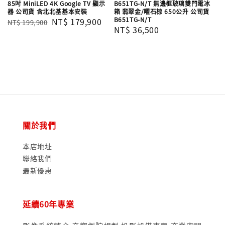
85吋 MiniLED 4K Google TV 顯示
B651TG-N/T 無邊框玻璃雙門電冰
器 公司貨 含北北基基本安裝
箱 翡翠金/曜石棕 650公升 公司貨
B651TG-N/T
Regular
Sale
NT$ 179,900
NT$ 199,900
Regular
NT$ 36,500
price
price
price
關於我們
本店地址
聯絡我們
最新優惠
延續60年專業