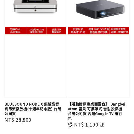
BLUESOUND NODE X 無線高音
【活動贈原廠桌面雲台】 Dangbei
質串流播放機(十週年紀念版) 台灣
Atom 當貝 可攜帶式 雷射投影機
公司貨
台灣公司貨 內建Google TV 攜行
包
Regular
NT$ 28,800
Regular
從
NT$ 1,190
起
price
price