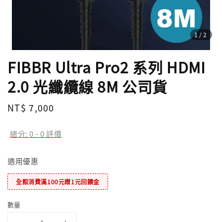
1
/2
FIBBR Ultra Pro2 系列 HDMI
2.0 光纖纜線 8M 公司貨
Regular
NT$ 7,000
price
總分:
0
-
0
評價
適用優惠
全館消費滿100元贈1元回饋金
數量