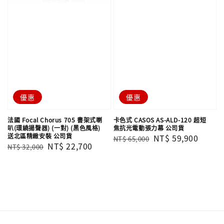
優惠
優惠
法國 Focal Chorus 705 書架式喇
卡色式 CASOS AS-ALD-120 超短
叭(環繞揚聲器) (一對) (黑色風格)
焦抗光電動張力幕 公司貨
送北區精緻安裝 公司貨
Regular
Sale
NT$ 59,900
NT$ 65,000
Regular
Sale
NT$ 22,700
NT$ 32,000
price
price
price
price