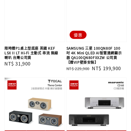
優惠
限時贈P1桌上型底座 英國 KEF
SAMSUNG 三星 100QN80F 100
LSX II LT Hi-Fi 主動式 串流 無線
吋 4K Mini QLED AI智慧連網顯示
喇叭 台灣公司貨
器 QA100QN80FXXZW 公司貨
【贈VIP壁掛安裝】
Regular
NT$ 31,900
Regular
Sale
NT$ 199,900
NT$ 229,900
price
price
price