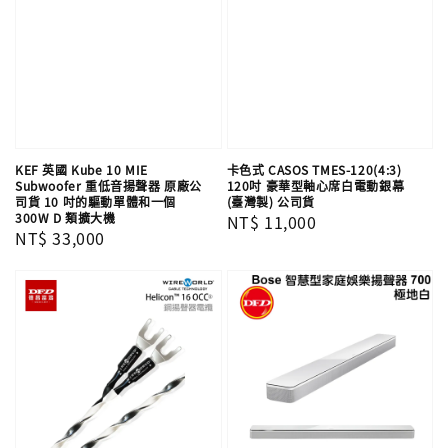
KEF 英國 Kube 10 MIE
卡色式 CASOS TMES-120(4:3)
Subwoofer 重低音揚聲器 原廠公
120吋 豪華型軸心席白電動銀幕
司貨 10 吋的驅動單體和一個
(臺灣製) 公司貨
300W D 類擴大機
Regular
NT$ 11,000
Regular
NT$ 33,000
price
price