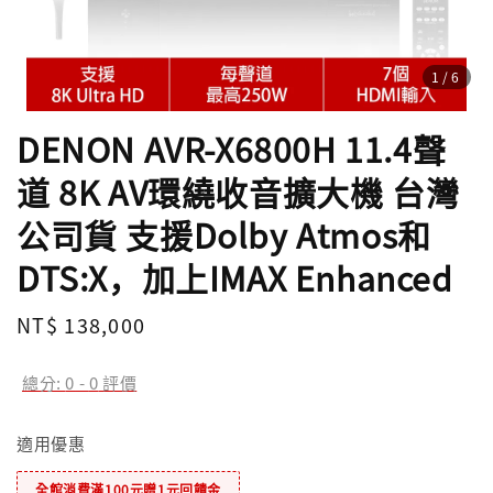
1
/6
DENON AVR-X6800H 11.4聲
道 8K AV環繞收音擴大機 台灣
公司貨 支援Dolby Atmos和
DTS:X，加上IMAX Enhanced
Regular
NT$ 138,000
price
總分:
0
-
0
評價
適用優惠
全館消費滿100元贈1元回饋金