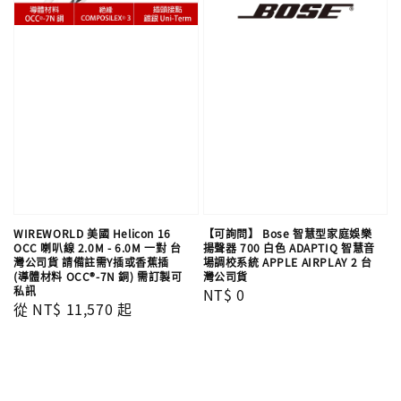
WIREWORLD 美國 Helicon 16
【可詢問】 Bose 智慧型家庭娛樂
OCC 喇叭線 2.0M - 6.0M 一對 台
揚聲器 700 白色 ADAPTIQ 智慧音
灣公司貨 請備註需Y插或香蕉插
場調校系統 APPLE AIRPLAY 2 台
(導體材料 OCC®-7N 銅) 需訂製可
灣公司貨
私訊
Regular
NT$ 0
Regular
從
NT$ 11,570
起
price
price