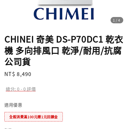
1
/4
CHINEI 奇美 DS-P70DC1 乾衣
機 多向排風口 乾淨/耐用/抗腐
公司貨
Regular
NT$ 8,490
price
總分:
0
-
0
評價
適用優惠
全館消費滿100元贈1元回饋金