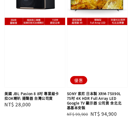
優惠
美國 JBL Pasion 8 8吋 專業級卡
SONY 索尼 日本製 XRM-75X90L
拉OK喇叭 揚聲器 台灣公司貨
75吋 4K HDR Full Array LED
Google TV 顯示器 公司貨 含北北
Regular
NT$ 28,000
基基本安裝
price
Regular
Sale
NT$ 94,900
NT$ 99,900
price
price