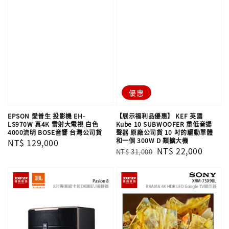
優惠
EPSON 愛普生 投影機 EH-
【展示福利品優惠】 KEF 英國
LS970W 真4K 雷射大電視 白色
Kube 10 SUBWOOFER 重低音揚
4000流明 BOSE音響 台灣公司貨
聲器 原廠公司貨 10 吋的驅動單體
和一個 300W D 類擴大機
Regular
NT$ 129,000
Regular
Sale
NT$ 22,000
NT$ 31,000
price
price
price