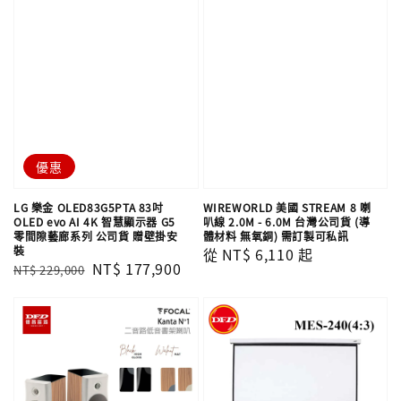
優惠
LG 樂金 OLED83G5PTA 83吋
WIREWORLD 美國 STREAM 8 喇
OLED evo AI 4K 智慧顯示器 G5
叭線 2.0M - 6.0M 台灣公司貨 (導
零間隙藝廊系列 公司貨 贈壁掛安
體材料 無氧銅) 需訂製可私訊
裝
Regular
從
NT$ 6,110
起
Regular
Sale
NT$ 177,900
NT$ 229,000
price
price
price