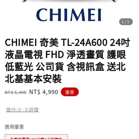
1
/5
CHIMEI 奇美 TL-24A600 24吋
液晶電視 FHD 淨透畫質 護眼
低藍光 公司貨 含視訊盒 送北
北基基本安裝
Regular
Sale
NT$ 4,990
優惠
NT$ 5,490
price
price
總分:
0
-
0
評價
適用優惠