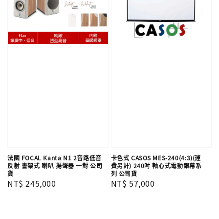
法國 FOCAL Kanta N1 2音路低音
卡色式 CASOS MES-240(4:3)(運
反射 書架式 喇叭 揚聲器 一對 公司
費另計) 240吋 軸心式電動銀幕系
貨
列 公司貨
Regular
NT$ 245,000
Regular
NT$ 57,000
price
price