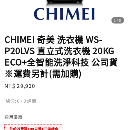
1
/8
CHIMEI 奇美 洗衣機 WS-
P20LVS 直立式洗衣機 20KG
ECO+全智能洗淨科技 公司貨
※運費另計(需加購)
Regular
NT$ 29,900
price
總分:
0
-
0
評價
適用優惠
全館消費滿100元贈1元回饋金