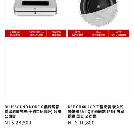
BLUESOUND NODE X 無線高音
KEF Ci160.2CR 工程安裝 崁入式
質串流播放機(十週年紀念版) 台灣
揚聲器 Uni-Q同軸同點 IP64 防潮
公司貨
認證 單支​​​​​​​ 公司貨
Regular
NT$ 28,800
Regular
NT$ 10,800
price
price