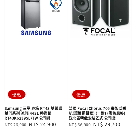
優惠
優惠
Samsung 三星 冰箱 RT43 雙循環
法國 Focal Chorus 706 書架式喇
雙門系列 冰箱 443L 時尚銀
叭(環繞揚聲器) (一對) (黑色風格)
RT43K6239SL/TW 公司貨
送北區精緻安裝乙式 公司貨
Regular
Sale
NT$ 24,900
Regular
Sale
NT$ 29,700
NT$ 26,900
NT$ 36,900
price
price
price
price