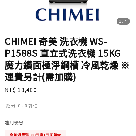
1
/4
CHIMEI 奇美 洗衣機 WS-
P1588S 直立式洗衣機 15KG
魔力鑽面極淨鋼槽 冷風乾燥 ※
運費另計(需加購)
Regular
NT$ 18,400
price
總分:
0
-
0
評價
適用優惠
全館消費滿100元贈1元回饋金