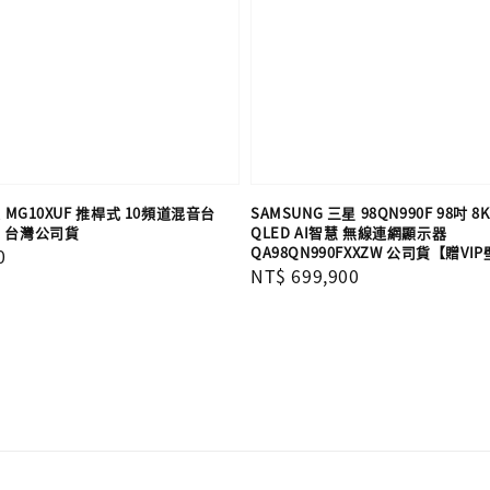
葉 MG10XUF 推桿式 10頻道混音台
SAMSUNG 三星 98QN990F 98吋 8K
 台灣公司貨
QLED AI智慧 無線連網顯示器
QA98QN990FXXZW 公司貨【贈V
0
Regular
NT$ 699,900
price