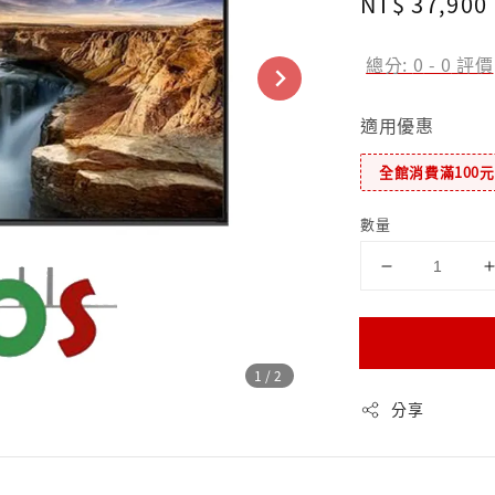
Regular
NT$ 37,900
price
總分:
0
-
0
評價
適用優惠
全館消費滿100
數量
1
/2
分享