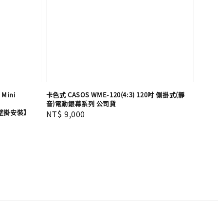
 Mini
卡色式 CASOS WME-120(4:3) 120吋 側掛式(靜
音)電動銀幕系列 公司貨
IP壁掛安裝】
Regular
NT$ 9,000
price