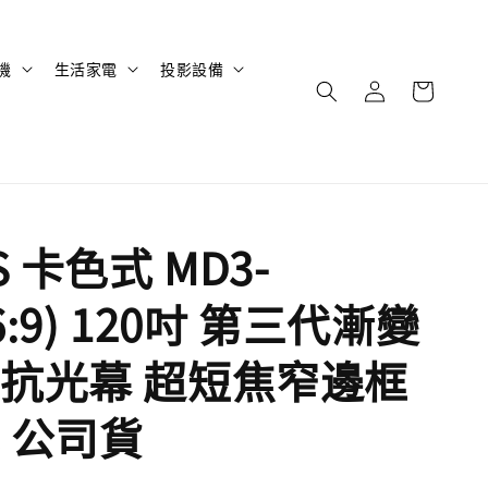
機
生活家電
投影設備
S 卡色式 MD3-
16:9) 120吋 第三代漸變
抗光幕 超短焦窄邊框
 公司貨