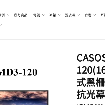
案例
所有商品
電視
冰箱
洗衣機
音響
耳
CASO
120(
式黑柵
抗光幕