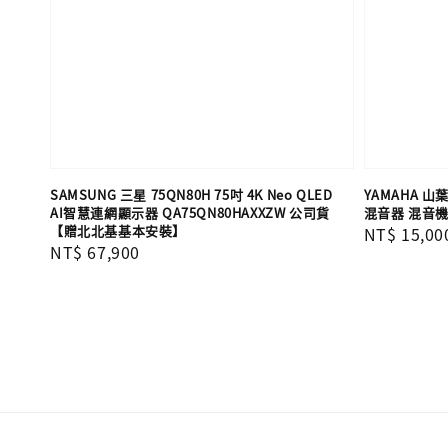
SAMSUNG 三星 75QN80H 75吋 4K Neo QLED
YAMAHA 山
AI智慧連網顯示器 QA75QN80HAXXZW 公司貨
混音器 混音機
【贈北北基基本安裝】
Regular
NT$ 15,00
Regular
NT$ 67,900
price
price