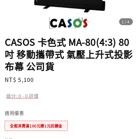
1
/4
CASOS 卡色式 MA-80(4:3) 80
吋 移動攜帶式 氣壓上升式投影
布幕 公司貨
Regular
NT$ 5,100
price
總分:
0
-
0
評價
適用優惠
全館消費滿100元贈1元回饋金