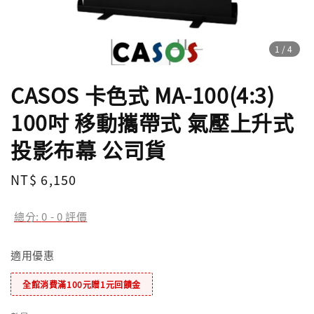
1
/4
CASOS 卡色式 MA-100(4:3)
100吋 移動攜帶式 氣壓上升式
投影布幕 公司貨
Regular
NT$ 6,150
price
總分:
0
-
0
評價
適用優惠
全館消費滿100元贈1元回饋金