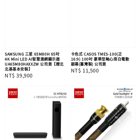
SAMSUNG 三星 65M80H 65吋
卡色式 CASOS TMES-100(正
4K Mini LED AI智慧連網顯示器
16:9) 100吋 豪華型軸心席白電動
UA65M80HAXXZW 公司貨【贈北
銀幕(臺灣製) 公司貨
北基基本安裝】
Regular
NT$ 11,500
Regular
NT$ 39,900
price
price