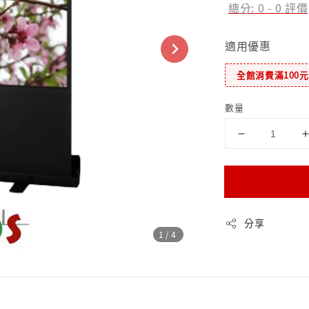
總分:
0
-
0
評價
適用優惠
全館消費滿100
數量
分享
1
/4