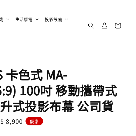
機
生活家電
投影設備
S 卡色式 MA-
16:9) 100吋 移動攜帶式
升式投影布幕 公司貨
le
$ 8,900
優惠
ice