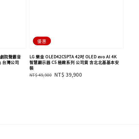
優惠
r 家庭劇院聲霸音
LG 樂金 OLED42C5PTA 42吋 OLED evo AI 4K
色 台灣公司
智慧顯示器 C5 極緻系列 公司貨 含北北基基本安
裝
Regular
Sale
NT$ 39,900
NT$ 49,900
price
price