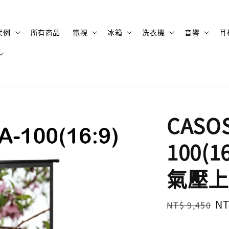
案例
所有商品
電視
冰箱
洗衣機
音響
耳
CASO
100(
氣壓上
Regular
Sa
NT
NT$ 9,450
price
pr