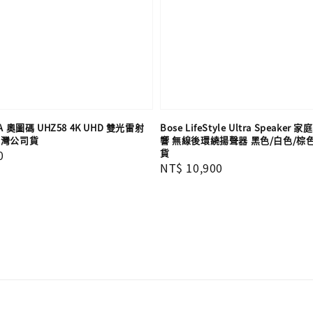
 奧圖碼 UHZ58 4K UHD 雙光雷射
Bose LifeStyle Ultra Speake
台灣公司貨
響 無線後環繞揚聲器 黑色/白色/棕
貨
0
Regular
NT$ 10,900
price