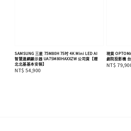
SAMSUNG 三星 75M80H 75吋 4K Mini LED AI
現貨 OPTOMA
智慧連網顯示器 UA75M80HAXXZW 公司貨【贈
劇院投影機 
北北基基本安裝】
Regular
NT$ 79,90
Regular
NT$ 54,900
price
price