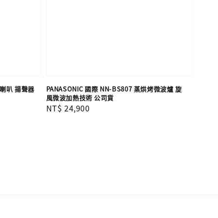
OK喇叭 揚聲器
PANASONIC 國際 NN-BS807 蒸烘烤微波爐 旋
風微波加熱技術 公司貨
Regular
NT$ 24,900
price