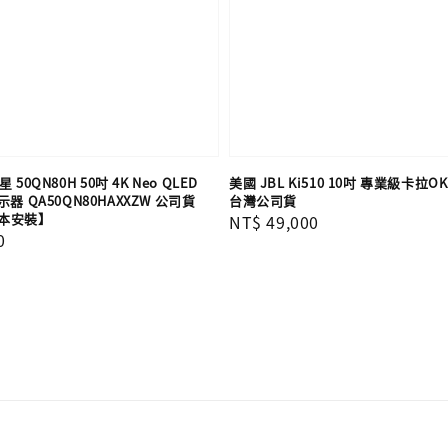
 50QN80H 50吋 4K Neo QLED
美國 JBL Ki510 10吋 專業級卡拉
器 QA50QN80HAXXZW 公司貨
台灣公司貨
本安裝】
Regular
NT$ 49,000
0
price