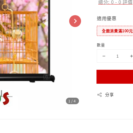
總分:
0
-
0
評價
適用優惠
全館消費滿100
數量
分享
1
/4