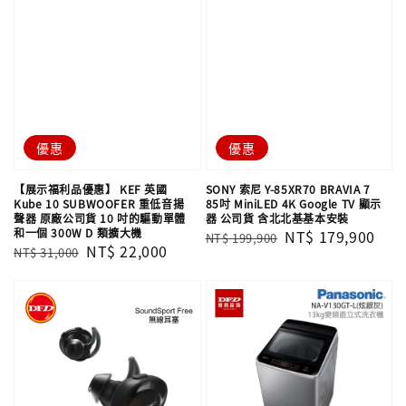
優惠
優惠
【展示福利品優惠】 KEF 英國
SONY 索尼 Y-85XR70 BRAVIA 7
Kube 10 SUBWOOFER 重低音揚
85吋 MiniLED 4K Google TV 顯示
聲器 原廠公司貨 10 吋的驅動單體
器 公司貨 含北北基基本安裝
和一個 300W D 類擴大機
Regular
Sale
NT$ 179,900
NT$ 199,900
Regular
Sale
NT$ 22,000
NT$ 31,000
price
price
price
price