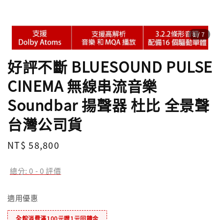
1
/7
好評不斷 BLUESOUND PULSE
CINEMA 無線串流音樂
Soundbar 揚聲器 杜比 全景聲
台灣公司貨
Regular
NT$ 58,800
price
總分:
0
-
0
評價
適用優惠
全館消費滿100元贈1元回饋金